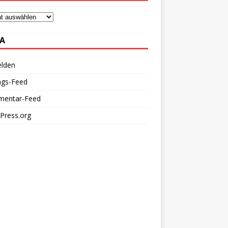
A
lden
ags-Feed
entar-Feed
Press.org