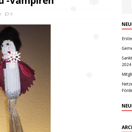
d -Vampiren
❅
❅
n
0
NEU
Erste
❅
Geme
❅
Sank
2024
❅
Mitg
❅
Netze
Förde
NEU
ARC