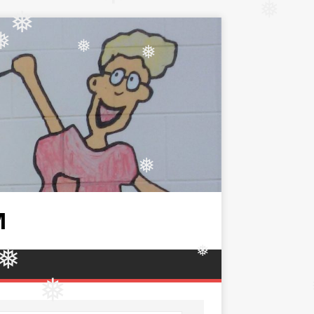
❅
❅
❅
❅
❅
❅
M
❅
❅
❅