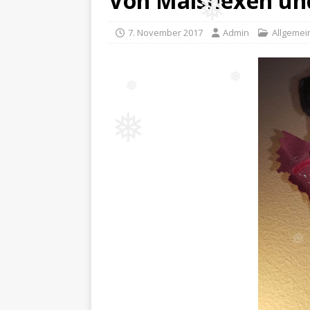
Von Maishexen un
❅
7. November 2017
Admin
Allgemei
❅
❅
❅
❅