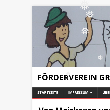
❅
❅
❅
❅
FÖRDERVEREIN G
❅
STARTSEITE
IMPRESSUM
ÜBE