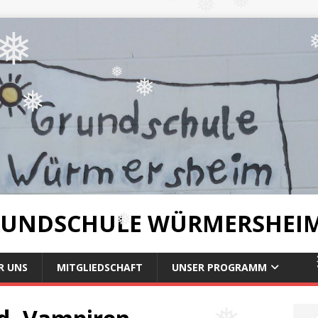
❅
❅
❅
❅
❅
❅
❅
RUNDSCHULE WÜRMERSHEI
❅
R UNS
MITGLIEDSCHAFT
UNSER PROGRAMM