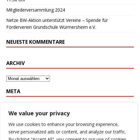
Mitgliederversammlung 2024
Netze BW-Aktion unterstützt Vereine – Spende für
Förderverein Grundschule Würmersheim e.V.
NEUESTE KOMMENTARE
ARCHIV
META
Anmelden
We value your privacy
Eintrags-Feed
We use cookies to enhance your browsing experience,
Kommentar-Feed
serve personalized ads or content, and analyze our traffic.
WordPress.org
By clicking "Accept All", you consent to our use of cookies.