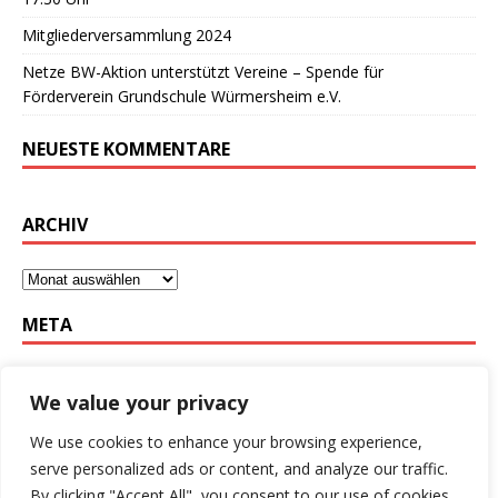
Mitgliederversammlung 2024
Netze BW-Aktion unterstützt Vereine – Spende für
Förderverein Grundschule Würmersheim e.V.
NEUESTE KOMMENTARE
ARCHIV
META
Anmelden
We value your privacy
Eintrags-Feed
We use cookies to enhance your browsing experience,
Kommentar-Feed
serve personalized ads or content, and analyze our traffic.
WordPress.org
By clicking "Accept All", you consent to our use of cookies.